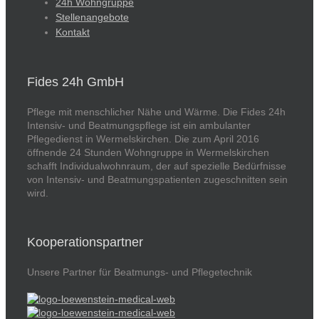
24h Wohngruppe
Stellenangebote
Kontakt
Fides 24h GmbH
Pflege mit menschlicher Nähe und Wärme. Die Fides 24h
Intensiv- und Beatmungspflege ist ein ambulanter
Pflegedienst in Wermelskirchen. Die zum April 2016
öffnende 24 Stunden Wohngruppe in Wermelskirchen
schafft Individualwohnraum, der auf spezielle Bedürfnisse
von Intensiv- und Beatmungspatienten zugeschnitten sein
wird.
Kooperationspartner
Unsere Partner für Beatmungs- und Pflegetechnik